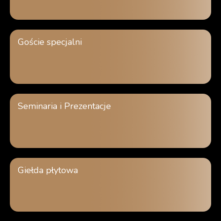
Goście specjalni
Seminaria i Prezentacje
Giełda płytowa