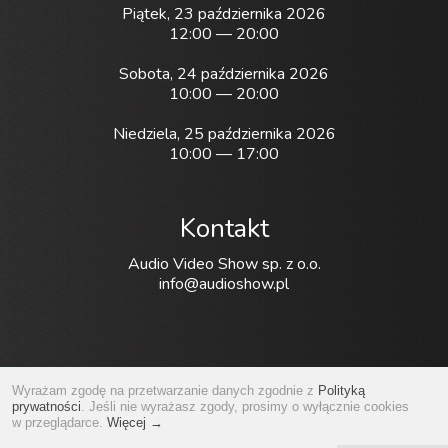
Piątek, 23 października 2026
12:00 — 20:00
Sobota, 24 października 2026
10:00 — 20:00
Niedziela, 25 października 2026
10:00 — 17:00
Kontakt
Audio Video Show sp. z o.o.
info@audioshow.pl
Wyrażam zgodę na przetwarzanie danych zgodnie z
Polityką
prywatności
. Jeśli nie wyrażasz zgody, prosimy o wyłącznie cookies
Copyright © Audio Video Show sp. z o.o. 2012 – 2025
w przeglądarce.
Więcej →