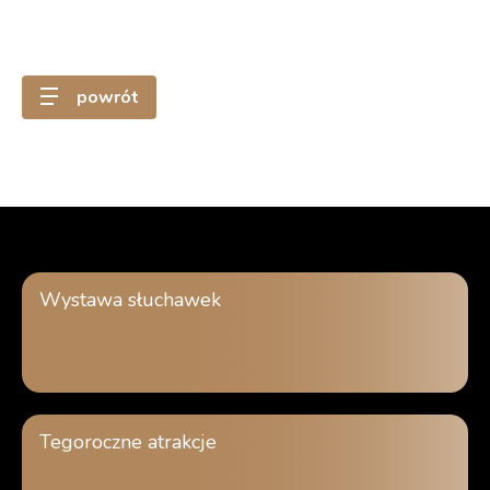
powrót
Wystawa słuchawek
Tegoroczne atrakcje