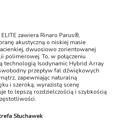
ELITE zawiera Rinaro Parus®,
anę akustyczną o niskiej masie
acienkiej, dwuosiowo zorientowanej
lii polimerowej. To, w połączeniu
ną technologią Isodynamic Hybrid Array
 swobodny przepływ fal dźwiękowych
wnątrz, zapewniając naturalną
ęku i szeroką, wyrazistą scenę
e to lepszą rozdzielczością i szybkością
zęstotliwości.
refa Słuchawek