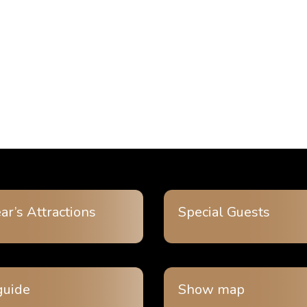
ar’s Attractions
Special Guests
guide
Show map