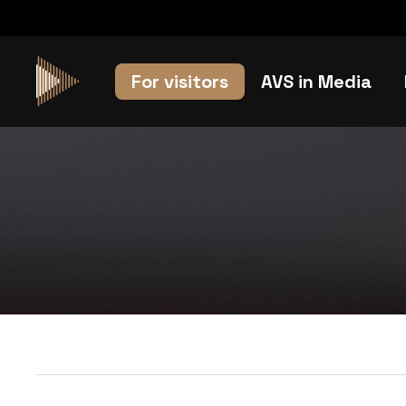
For visitors
AVS in Media