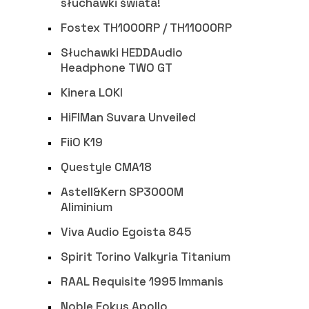
słuchawki świata!
Fostex TH1000RP / TH11000RP
Słuchawki HEDDAudio
Headphone TWO GT
Kinera LOKI
HiFIMan Suvara Unveiled
FiiO K19
Questyle CMA18
Astell&Kern SP3000M
Aliminium
Viva Audio Egoista 845
Spirit Torino Valkyria Titanium
RAAL Requisite 1995 Immanis
Noble Fokus Apollo