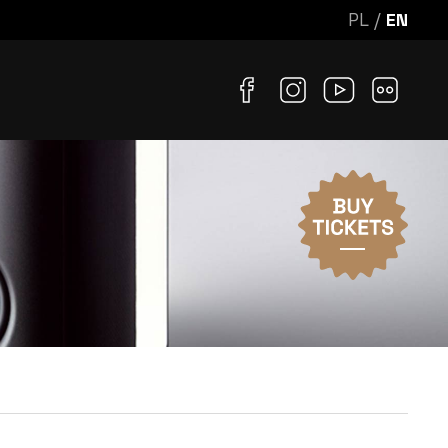
PL
/
EN