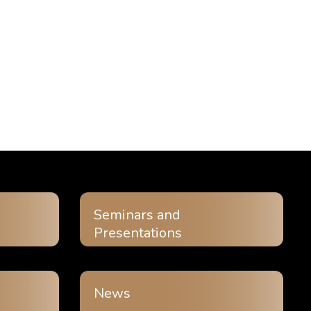
Seminars and
Presentations
News