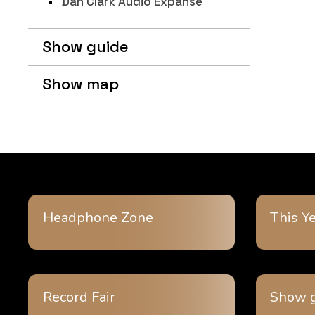
Dan Clark Audio Expanse
Show guide
Show map
Headphone Zone
This Ye
Record Fair
Show 