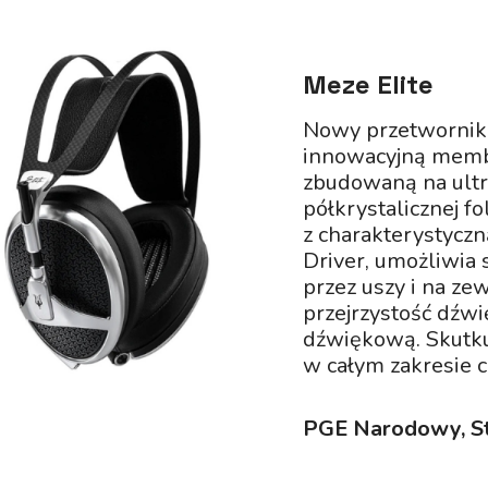
Meze Elite
Nowy przetwornik 
innowacyjną membr
zbudowaną na ultr
półkrystalicznej fo
z charakterystycz
Driver, umożliwia
przez uszy i na ze
przejrzystość dźwi
dźwiękową. Skutkuj
w całym zakresie c
PGE Narodowy, St