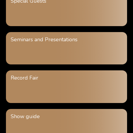
Special Guests
Seminars and Presentations
Record Fair
Show guide